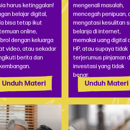
sia harus ketinggalan!
mengenali masalah,
gan belajar digital,
mencegah penipuan, 
a bisa tetap ikut
mengatasi kesulitan 
temuan online,
belanja di internet,
brol dengan keluarga
memakai uang digital d
at video, atau sekadar
HP, atau supaya tidak
gikuti berita dan
terjerumus pinjaman 
kembangan.
investasi yang tidak
benar.
Unduh Materi
Unduh Materi