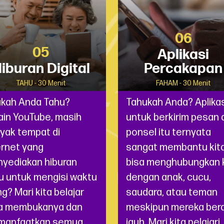
06
05
Aplikasi
iburan Digital
Percakapan
TAHU - 30 Menit
FAHAM - 30 Menit
kah Anda Tahu?
Tahukah Anda? Aplikas
ain YouTube, masih
untuk berkirim pesan 
yak tempat di
ponsel itu ternyata
ernet yang
sangat membantu kita
yediakan hiburan
bisa menghubungkan k
u untuk mengisi waktu
dengan anak, cucu,
ng? Mari kita belajar
saudara, atau teman
a membukanya dan
meskipun mereka ber
manfaatkan semua
jauh. Mari kita pelajari