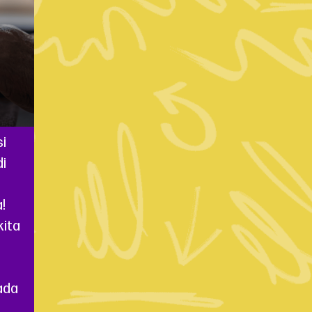
i
di
!
ita
ada