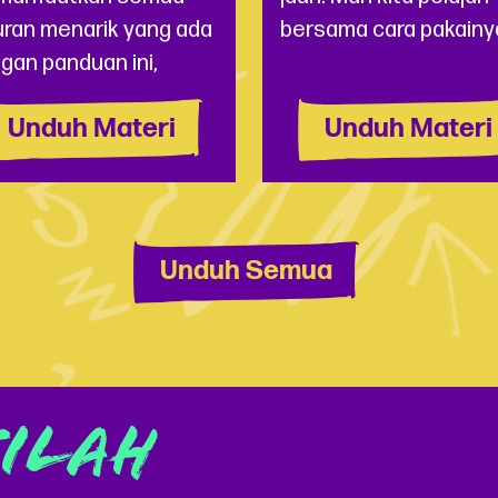
uran menarik yang ada
bersama cara pakainy
gan panduan ini,
Unduh Materi
Unduh Materi
Unduh Semua
TILAH