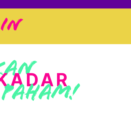
IN
Beranda
kan
KADAR
Daftar Istilah
Tentang Kami
Paham!
Ikuti Kami