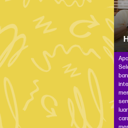
H
Apa
Sel
ban
int
men
ser
lua
car
me