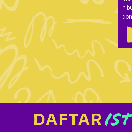
hib
den
DAFTAR
IS