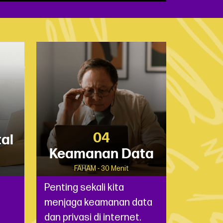
04
tal
Keamanan Data
FAHAM - 30 Menit
Penting sekali kita
menjaga keamanan data
dan privasi di internet.