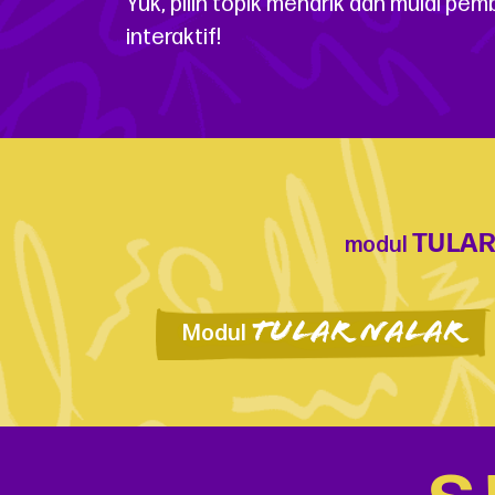
Yuk, pilih topik menarik dan mulai pe
interaktif!
TULAR
modul
TULAR NALAR
Modul