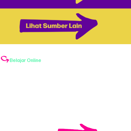
Belajar Online
Isu Paling Dicari
Sumber Lain
Testimoni
Kontak Kami
© 2025
All Rights Reserved by
Tular Nalar