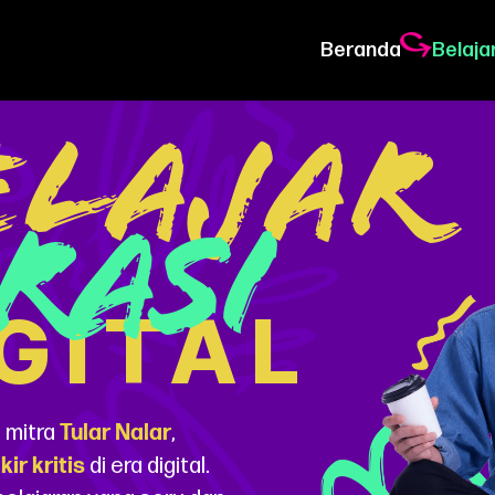
Beranda
Belaja
ELAJAR
RASI
GITAL
 mitra
Tular Nalar
,
kir kritis
di era digital.