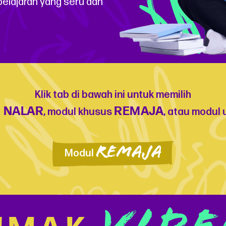
mbelajaran yang seru dan
Klik tab di bawah ini untuk memilih
 NALAR
REMAJA
, modul khusus
, atau modul
REMAJA
Modul