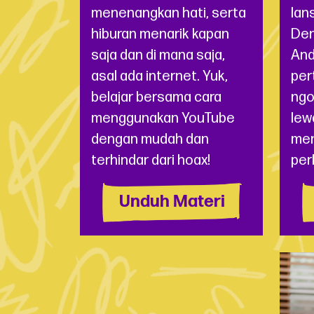
menenangkan hati, serta
lan
hiburan menarik kapan
Den
saja dan di mana saja,
And
asal ada internet. Yuk,
per
belajar bersama cara
ngo
menggunakan YouTube
lew
dengan mudah dan
men
terhindar dari hoax!
per
Unduh Materi