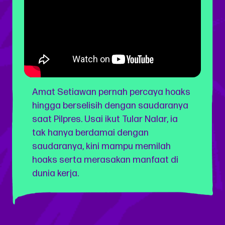
Amat Setiawan pernah percaya hoaks
hingga berselisih dengan saudaranya
saat Pilpres. Usai ikut Tular Nalar, ia
tak hanya berdamai dengan
saudaranya, kini mampu memilah
hoaks serta merasakan manfaat di
dunia kerja.