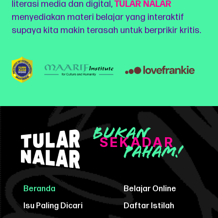
literasi media dan digital,
TULAR NALAR
menyediakan materi belajar yang interaktif
supaya kita makin terasah untuk berprikir kritis.
Bukan
SEKADAR
Paham!
Beranda
Belajar Online
Isu Paling Dicari
Daftar Istilah