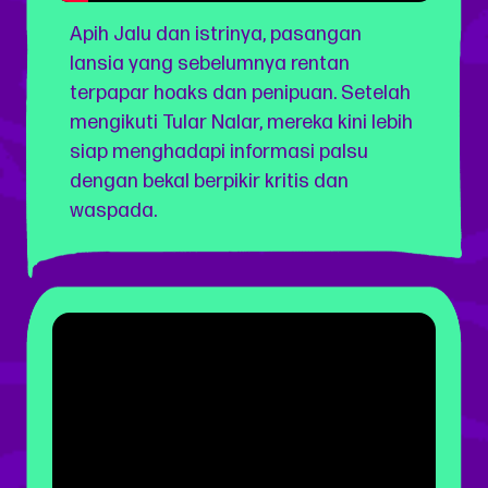
Apih Jalu dan istrinya, pasangan
lansia yang sebelumnya rentan
terpapar hoaks dan penipuan. Setelah
mengikuti Tular Nalar, mereka kini lebih
siap menghadapi informasi palsu
dengan bekal berpikir kritis dan
waspada.