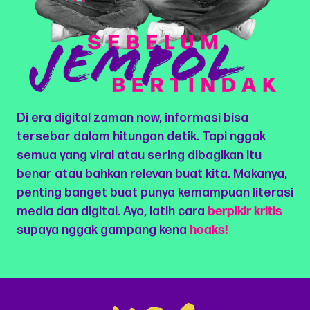
Di era digital zaman now, informasi bisa
tersebar dalam hitungan detik. Tapi nggak
semua yang viral atau sering dibagikan itu
benar atau bahkan relevan buat kita. Makanya,
penting banget buat punya kemampuan literasi
media dan digital. Ayo, latih cara
berpikir kritis
supaya nggak gampang kena
hoaks!